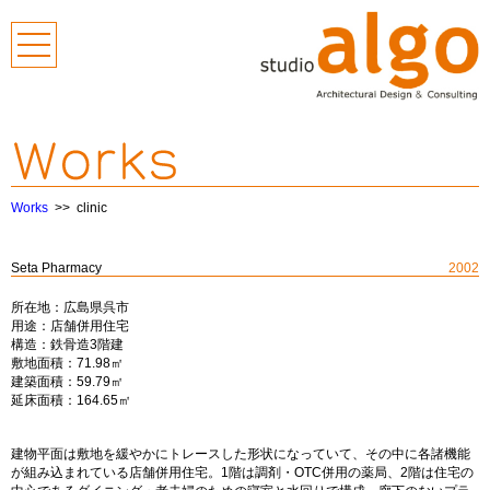
広島の建築設
計事務所 株
Works
>> clinic
式会社 スタ
ジオ アルゴ
Seta Pharmacy
2002
戸建て住宅設
所在地：
広島県呉市
用途：
店舗併用住宅
構造：
鉄骨造3階建
計／医院建築
敷地面積：
71.98㎡
建築面積：
59.79㎡
延床面積：
164.65㎡
（クリニック
の設計）
建物平面は敷地を緩やかにトレースした形状になっていて、その中に各諸機能
が組み込まれている店舗併用住宅。1階は調剤・OTC併用の薬局、2階は住宅の