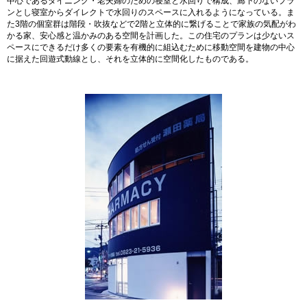
中心であるダイニング・老夫婦のための寝室と水回りで構成、廊下のないプラ
ンとし寝室からダイレクトで水回りのスペースに入れるようになっている。ま
た3階の個室群は階段・吹抜などで2階と立体的に繋げることで家族の気配がわ
かる家、安心感と温かみのある空間を計画した。この住宅のプランは少ないス
ペースにできるだけ多くの要素を有機的に組込むために移動空間を建物の中心
に据えた回遊式動線とし、それを立体的に空間化したものである。