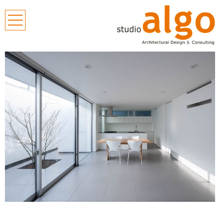
広島の建築設
計事務所 株
式会社 スタ
ジオ アルゴ
戸建て住宅設
計／医院建築
（クリニック
の設計）