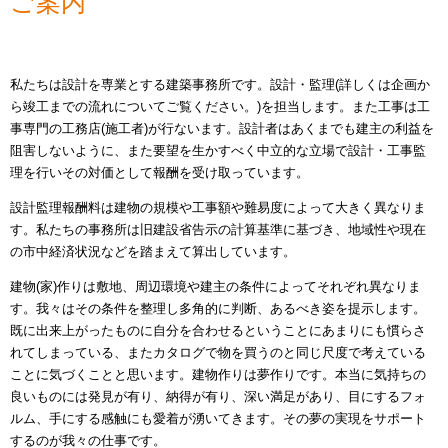
ご案内
私たちは設計を専業とする建築事務所です。設計・監理(詳しくは企画か
ら竣工までの流れについてご覧ください。)を担当します。また工事は工
事専門の工務店(施工者)が行ないます。設計者はあくまでも建主の利益を
阻害しないように、また要望を生かすべく中立的な立場で設計・工事監
理を行いその対価として報酬を受け取っています。
設計監理報酬料は建物の規模や工事額や難易度によって大きく異なりま
す。私たちの事務所は旧建設省告示の計算基準に基づき、地域性や現在
の市中経済状況などを踏まえて算出しています。
建物(家)作りは敷地、周辺環境や建主の条件によってそれぞれ異なりま
す。我々はその条件を整理し多角的に判断、あるべき姿を提示します。
既に出来上がったものに自分を合わせるということにあまりにも慣らさ
れてしまっている、またカタログで物を買うのと同じ尺度で考えている
ことに気づくことと思います。建物作りは夢作りです。本当に気持ちの
良いものには発見が有り、納得が有り、深い満足があり、目にするフォ
ルム、手にする感触にも愛着が湧いてきます。その夢の実現をサポート
するのが我々の仕事です。