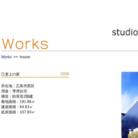
広島
Works
>> house
所 
2009
己斐上の家
オ 
所在地：
広島市西区
用途：
専用住宅
設計
構造：
鉄骨造2階建
敷地面積：
191.86㎡
ニッ
建築面積：
64.63㎡
延床面積：
107.93㎡